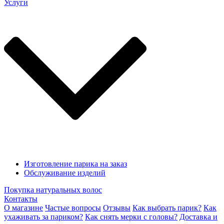
Услуги
Изготовление парика на заказ
Обслуживание изделий
Покупка натуральных волос
Контакты
О магазине
Частые вопросы
Отзывы
Как выбрать парик?
Как
ухаживать за париком?
Как снять мерки с головы?
Доставка и