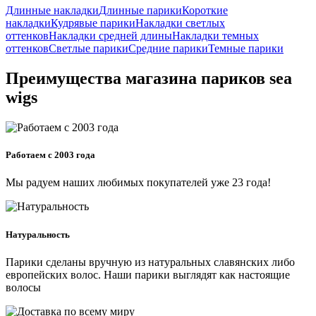
Длинные накладки
Длинные парики
Короткие
накладки
Кудрявые парики
Накладки светлых
оттенков
Накладки средней длины
Накладки темных
оттенков
Светлые парики
Средние парики
Темные парики
Преимущества магазина париков sea
wigs
Работаем с 2003 года
Мы радуем наших любимых покупателей уже 23 года!
Натуральность
Парики сделаны вручную из натуральных славянских либо
европейских волос. Наши парики выглядят как настоящие
волосы