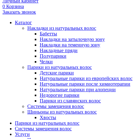
Личный кабинет
0
Корзина
Заказать звонок
Каталог
Накладки из натуральных волос
Бабетты
Накладки на затылочную зону
Накладки на теменную зону
Накладные пряди
Полупарики
Челки
Парики из натуральных волос
Детские парики
Натуральные парики из европейских волос
Натуральные парики после химиотерапии
Натуральные парики при алопеции
Недорогие парики
Парики из славянских волос
Системы замещения волос
Шиньоны из натуральных волос
Хвосты
Парики из натуральных волос
Системы замещения волос
Услуги