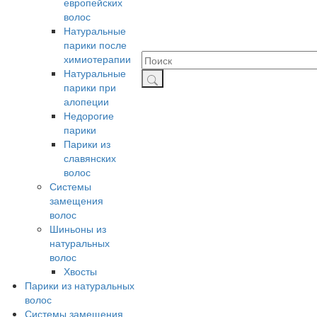
европейских
волос
Натуральные
парики после
химиотерапии
Натуральные
парики при
алопеции
Недорогие
парики
Парики из
славянских
волос
Системы
замещения
волос
Шиньоны из
натуральных
волос
Хвосты
Парики из натуральных
волос
Системы замещения