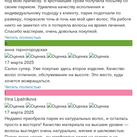
под мою причёску. В кротчайшие сроки получила посылку со
своим париком. Удивлена качеству исполнения и
индивидуальному подходу к клиенту, парик подогнали по
размеру, покрасили точь-в-точь как мой цвет волос. На работе
никто не заметил что я потеряла волосы на время лечения.
Спасибо мастерам, очень довольна покупкой.
Читать полностью
А
анна тарногородская
17 марта 2025
Салон супер. Уже покупаю здесь второе изделие. Качество
волос отличное, обслуживание на высоте. Это место, куда
хочется возвращаться.
Читать полностью
I
Irina Lipatnikova
17 марта 2025
Недавно приобрела парик из натуральных волос, и осталась
просто в восторге! Качество материала на высшем уровне —
волосы выглядят очень натурально, мягкие и шелковистые.
Парик легко носить, он комфортно сидит на голове и не