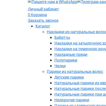
Личный кабинет
0
Корзина
Заказать звонок
Каталог
Накладки из натуральных воло
Бабетты
Накладки на затылочную з
Накладки на теменную зон
Накладные пряди
Полупарики
Челки
Парики из натуральных волос
Детские парики
Натуральные парики из ев
Натуральные парики посл
Натуральные парики при 
Недорогие парики
Парики из славянских воло