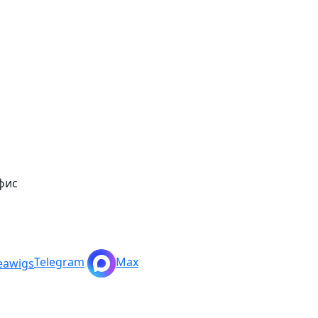
фис
Telegram
Max