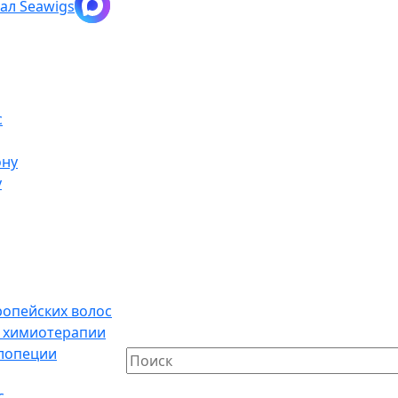
с
ону
у
ропейских волос
е химиотерапии
алопеции
с