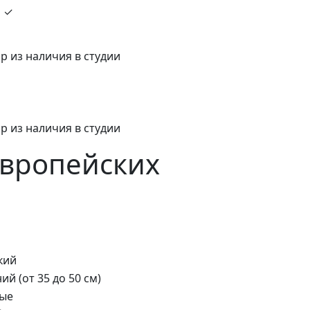
и ✓
р из наличия в студии
р из наличия в студии
европейских
кий
ий (от 35 до 50 см)
ые