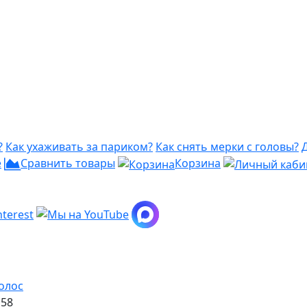
?
Как ухаживать за париком?
Как снять мерки с головы?
е
Сравнить товары
Корзина
олос
158