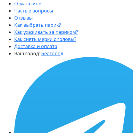
О магазине
Частые вопросы
Отзывы
Как выбрать парик?
Как ухаживать за париком?
Как снять мерки с головы?
Доставка и оплата
Ваш город:
Белгород