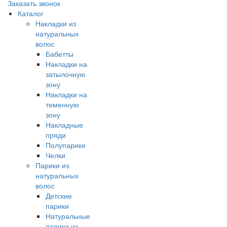
Заказать звонок
Каталог
Накладки из
натуральных
волос
Бабетты
Накладки на
затылочную
зону
Накладки на
теменную
зону
Накладные
пряди
Полупарики
Челки
Парики из
натуральных
волос
Детские
парики
Натуральные
парики из