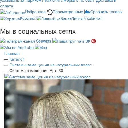
ухаживать за париком?
Как снять мерки с головы?
Доставка и
оплата
Избранное
Просмотренные
Сравнить товары
Корзина
Личный кабинет
Мы в социальных сетях
Главная
—
Каталог
—
Системы замещения из натуральных волос
—
Система замещения Арт. 30