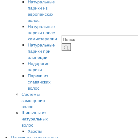
Натуральные
парики из
европейских
волос
Натуральные
парики после
химиотерапии
Натуральные
парики при
алопеции
Недорогие
парики
Парики из
славянских
волос
Системы
замещения
волос
Шиньоны из
натуральных
волос
Хвосты
Парики из натуральных