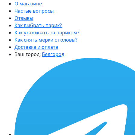
О магазине
Частые вопросы
Отзывы
Как выбрать парик?
Как ухаживать за париком?
Как снять мерки с головы?
Доставка и оплата
Ваш город:
Белгород