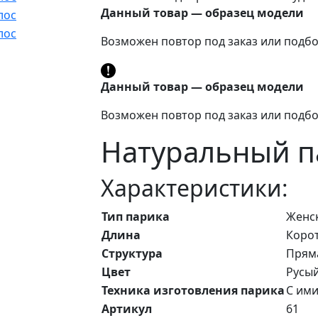
Данный товар — образец модели
Возможен повтор под заказ или подбо
Данный товар — образец модели
Возможен повтор под заказ или подбо
Натуральный па
Характеристики:
Тип парика
Женс
Длина
Корот
Структура
Прям
Цвет
Русы
Техника изготовления парика
С им
Артикул
61