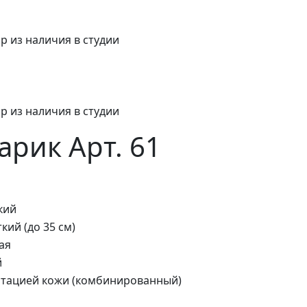
р из наличия в студии
р из наличия в студии
рик Арт. 61
кий
кий (до 35 см)
ая
й
итацией кожи (комбинированный)