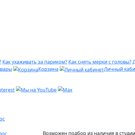
?
Как ухаживать за париком?
Как снять мерки с головы?
овары
Корзина
Личный каби
ос
Возможен подбор из наличия в студи