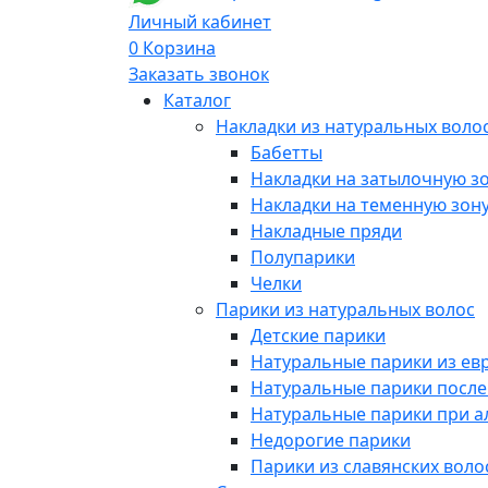
Личный кабинет
0
Корзина
Заказать звонок
Каталог
Накладки из натуральных воло
Бабетты
Накладки на затылочную з
Накладки на теменную зон
Накладные пряди
Полупарики
Челки
Парики из натуральных волос
Детские парики
Натуральные парики из ев
Натуральные парики посл
Натуральные парики при 
Недорогие парики
Парики из славянских воло