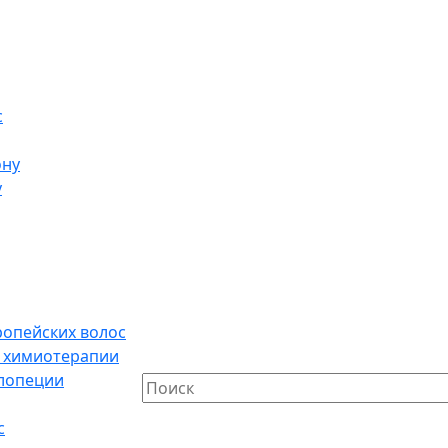
с
ону
у
ропейских волос
е химиотерапии
алопеции
с