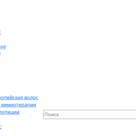
с
ону
у
ропейских волос
е химиотерапии
алопеции
с