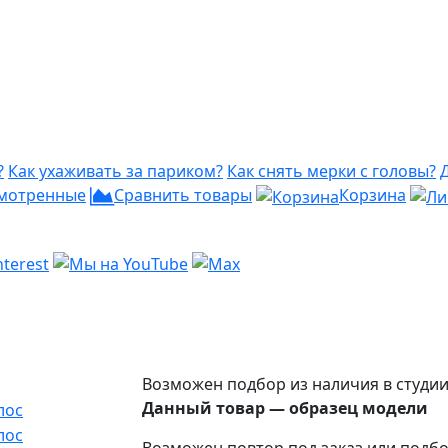
?
Как ухаживать за париком?
Как снять мерки с головы?
мотренные
Сравнить товары
Корзина
Возможен подбор из наличия в студи
Данный товар — образец модели
Возможен повтор под заказ или подбо