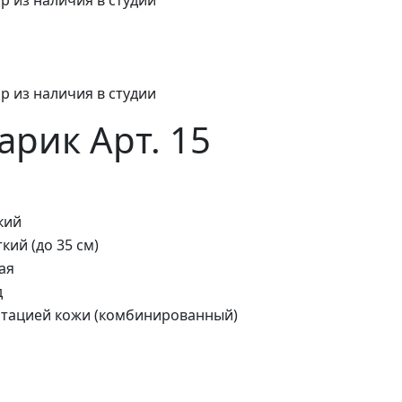
р из наличия в студии
рик Арт. 15
кий
кий (до 35 см)
ая
д
итацией кожи (комбинированный)