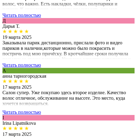
волос, что важно. Есть накладки, чёлки, полупарики и
парики. К сожалению, не смогли предугадать, что моя
накладка через неделю не скроет проблему, придётся второй
Читать полностью
раз ехать за париком,уже полноенным.
Д
Дарья Т.
19 марта 2025
Заказывала парик дистанционно, прислали фото и видео
париков в наличии,которые можно было покрасить и
постричь под мою причёску. В кротчайшие сроки получила
посылку со своим париком. Удивлена качеству исполнения и
индивидуальному подходу к клиенту, парик подогнали по
Читать полностью
размеру, покрасили точь-в-точь как мой цвет волос. На работе
А
никто не заметил что я потеряла волосы на время лечения.
анна тарногородская
Спасибо мастерам, очень довольна покупкой.
17 марта 2025
Салон супер. Уже покупаю здесь второе изделие. Качество
волос отличное, обслуживание на высоте. Это место, куда
хочется возвращаться.
Читать полностью
I
Irina Lipatnikova
17 марта 2025