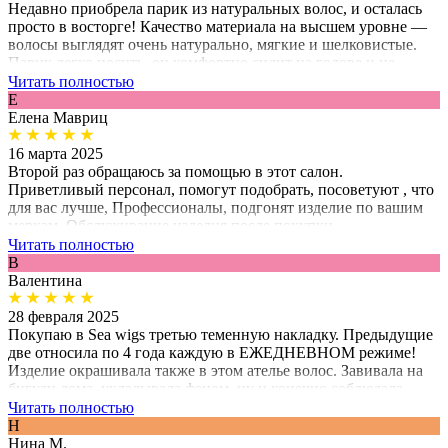
Недавно приобрела парик из натуральных волос, и осталась
просто в восторге! Качество материала на высшем уровне —
волосы выглядят очень натурально, мягкие и шелковистые.
Парик легко носить, он комфортно сидит на голове и не
вызывает дискомфорта, даже при длительном использовании.
Читать полностью
Е
Елена Мавриц
16 марта 2025
Второй раз обращаюсь за помощью в этот салон.
Приветливый персонал, помогут подобрать, посоветуют , что
для вас лучше, Профессионалы, подгонят изделие по вашим
меркам. Обслуживание изделия после покупки.
Читать полностью
В
Валентина
28 февраля 2025
Покупаю в Sea wigs третью теменную накладку. Предыдущие
две относила по 4 года каждую в ЕЖЕДНЕВНОМ режиме!
Изделие окрашивала также в этом ателье волос. Завивала на
бигуди дома, укладывала феном, ну и конечно соблюдала
рекомендации по уходу. Я очень довольна качеством! Всем
Читать полностью
рекомендую обращаться только в это авторское ателье волос!
Н
При правильном уходе изделие прослужит долго и вы будете
Нина М.