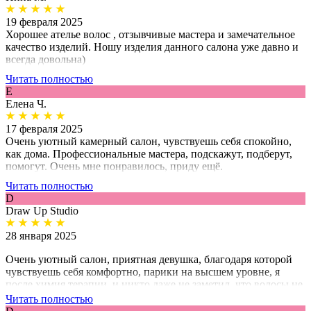
восхищаться своим образом ежедневно!
19 февраля 2025
Хорошее ателье волос , отзывчивые мастера и замечательное
качество изделий. Ношу изделия данного салона уже давно и
всегда довольна)
Читать полностью
Е
Елена Ч.
17 февраля 2025
Очень уютный камерный салон, чувствуешь себя спокойно,
как дома. Профессиональные мастера, подскажут, подберут,
помогут. Очень мне понравилось, приду ещё.
Читать полностью
D
Draw Up Studio
28 января 2025
Очень уютный салон, приятная девушка, благодаря которой
чувствуешь себя комфортно, парики на высшем уровне, я
после химия терапии, и никто даже не заметил, что волосы не
мои, максимально подобрали похожие. Если нет, то могут
Читать полностью
сделать и покрасить под вас. Так же мой парик по замерам