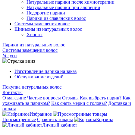
Натуральные парики после химиотерапии
Натуральные парики при алопеции
Недорогие парики
Парики из славянских волос
Системы замещения волос
Шиньоны из натуральных волос
Хвосты
Парики из натуральных волос
Системы замещения волос
Услуги
Изготовление парика на заказ
Обслуживание изделий
Покупка натуральных волос
Контакты
О магазине
Частые вопросы
Отзывы
Как выбрать парик?
Как
ухаживать за париком?
Как снять мерки с головы?
Доставка и
оплата
Избранное
Просмотренные
Сравнить товары
Корзина
Личный кабинет