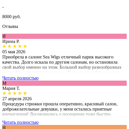
-
8000 руб.
Отзывы
И
Ирина Р.
05 мая 2026
Приобрела в салоне Sea Wigs отличный парик высокого
качества. Долго искала по другим салонам, но остановила
свой выбор именно на этом. Большой выбор разнообразных
моделей из качественных волос. Уютная атмосфера в салоне.
Девушки-менеджеры приветливые, подробно отвечают на все
Читать полностью
вопросы. Сотрудничала с Юлией, хочу поблагодарить ее за
М
прекрасное деликатное обслуживание, терпение, понимание
Мария Т.
проблемы потери волос. Салон рекомендую!
27 апреля 2026
Процедура стрижки прошла оперативно, красивый салон,
доброжелательные девушки, у меня остались приятные
впечатления! Договорились о посещении тоже быстро.
Читать полностью
Н