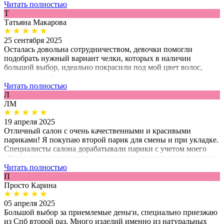
Читать полностью
Т
Татьяна Макарова
25 сентября 2025
Осталась довольна сотрудничеством, девочки помогли
подобрать нужный вариант челки, которых в наличии
большой выбор, идеально покрасили под мой цвет волос,
рекомендую! 5⭐️
Читать полностью
Л
ЛМ
19 апреля 2025
Отличный салон с очень качественными и красивыми
париками! Я покупаю второй парик для смены и при укладке.
Специалисты салона дорабатывали парики с учетом моего
образа до химиотерапии, окрашивали, стригли, укладывали и
все получилось идеально и естественно! Еще я пользуюсь
Читать полностью
услугой укладки парика, в салонах красоты не умеют работать
П
с париками и есть риск испортить изделие, в этом салоне
Просто Карина
укладку делают идеально. Благодарю сотрудников за
индивидуальный подход, чуткость в этот непростой момент и
05 апреля 2025
профессионализм!
Большой выбор за приемлемые деньги, специально приезжаю
из Спб второй раз. Много изделий именно из натуральных