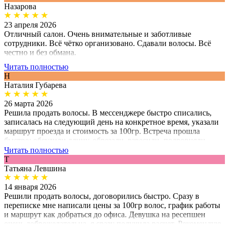
Назарова
23 апреля 2026
Отличный салон. Очень внимательные и заботливые
сотрудники. Всё чётко организовано. Сдавали волосы. Всё
честно и без обмана.
Читать полностью
Н
Наталия Губарева
26 марта 2026
Решила продать волосы. В мессенджере быстро списались,
записалась на следующий день на конкретное время, указали
маршрут проезда и стоимость за 100гр. Встреча прошла
быстро: обсудили длину, обрезали, взвесили, подровняли,
перевели деньги на карту. Девочки работали быстро и были
Читать полностью
очень доброжелательны, даже обсудили предстоящую
Т
стрижку. В салоне чисто, просторно.
Татьяна Левшина
14 января 2026
Решили продать волосы, договорились быстро. Сразу в
переписке мне написали цены за 100гр волос, график работы
и маршрут как добраться до офиса. Девушка на ресепшен
очень доброжелательна, я сразу получила расчет. Рекомендую