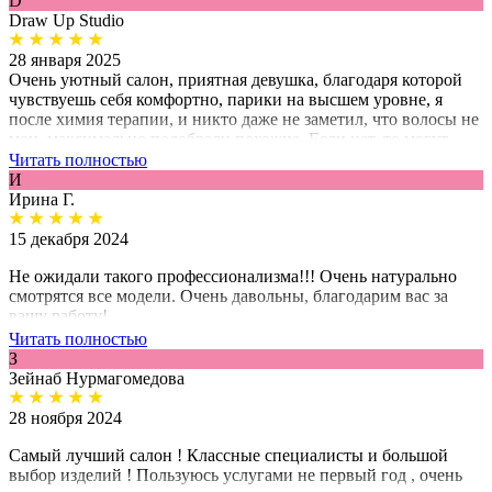
D
дошивали ровно под мою голову, чтобы было комфортно.
Draw Up Studio
Голова не потеет, вообще чувствуется на голове! Я очень
довольна, спасибо вам огромное!
28 января 2025
Очень уютный салон, приятная девушка, благодаря которой
чувствуешь себя комфортно, парики на высшем уровне, я
после химия терапии, и никто даже не заметил, что волосы не
мои, максимально подобрали похожие. Если нет, то могут
сделать и покрасить под вас. Так же мой парик по замерам
Читать полностью
дошивали ровно под мою голову, чтобы было комфортно.
И
Голова не потеет, вообще чувствуется на голове! Я очень
Ирина Г.
довольна, спасибо вам огромное!
15 декабря 2024
Не ожидали такого профессионализма!!! Очень натурально
смотрятся все модели. Очень давольны, благодарим вас за
вашу работу!
Читать полностью
З
Зейнаб Нурмагомедова
28 ноября 2024
Самый лучший салон ! Классные специалисты и большой
выбор изделий ! Пользуюсь услугами не первый год , очень