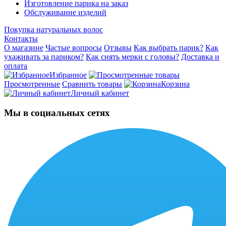
Изготовление парика на заказ
Обслуживание изделий
Покупка натуральных волос
Контакты
О магазине
Частые вопросы
Отзывы
Как выбрать парик?
Как
ухаживать за париком?
Как снять мерки с головы?
Доставка и
оплата
Избранное
Просмотренные
Сравнить товары
Корзина
Личный кабинет
Мы в социальных сетях