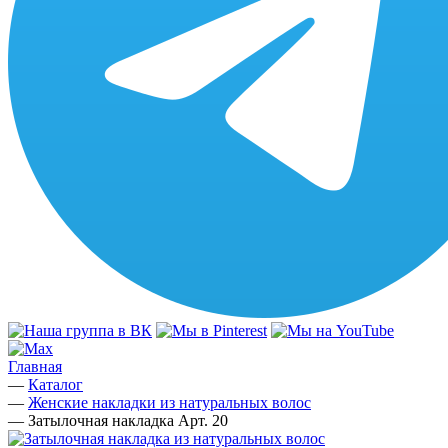
Главная
—
Каталог
—
Женские накладки из натуральных волос
—
Затылочная накладка Арт. 20