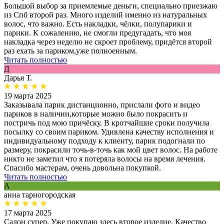
Большой выбор за приемлемые деньги, специально приезжаю
из Спб второй раз. Много изделий именно из натуральных
волос, что важно. Есть накладки, чёлки, полупарики и
парики. К сожалению, не смогли предугадать, что моя
накладка через неделю не скроет проблему, придётся второй
раз ехать за париком,уже полноенным.
Читать полностью
Д
Дарья Т.
19 марта 2025
Заказывала парик дистанционно, прислали фото и видео
париков в наличии,которые можно было покрасить и
постричь под мою причёску. В кротчайшие сроки получила
посылку со своим париком. Удивлена качеству исполнения и
индивидуальному подходу к клиенту, парик подогнали по
размеру, покрасили точь-в-точь как мой цвет волос. На работе
никто не заметил что я потеряла волосы на время лечения.
Спасибо мастерам, очень довольна покупкой.
Читать полностью
А
анна тарногородская
17 марта 2025
Салон супер. Уже покупаю здесь второе изделие. Качество