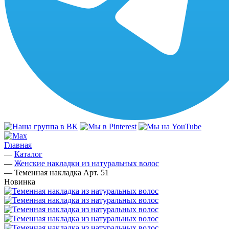
Главная
—
Каталог
—
Женские накладки из натуральных волос
—
Теменная накладка Арт. 51
Новинка