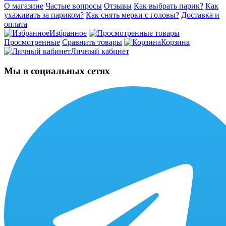
О магазине
Частые вопросы
Отзывы
Как выбрать парик?
Как
ухаживать за париком?
Как снять мерки с головы?
Доставка и
оплата
Избранное
Просмотренные
Сравнить товары
Корзина
Личный кабинет
Мы в социальных сетях