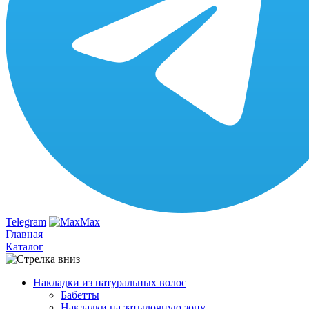
Telegram
Max
Главная
Каталог
Накладки из натуральных волос
Бабетты
Накладки на затылочную зону