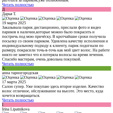
раз ехать за париком,уже полноенным.
Читать полностью
Д
Дарья Т.
19 марта 2025
Заказывала парик дистанционно, прислали фото и видео
париков в наличии,которые можно было покрасить и
постричь под мою причёску. В кротчайшие сроки получила
посылку со своим париком. Удивлена качеству исполнения и
индивидуальному подходу к клиенту, парик подогнали по
размеру, покрасили точь-в-точь как мой цвет волос. На работе
никто не заметил что я потеряла волосы на время лечения.
Спасибо мастерам, очень довольна покупкой.
Читать полностью
А
анна тарногородская
17 марта 2025
Салон супер. Уже покупаю здесь второе изделие. Качество
волос отличное, обслуживание на высоте. Это место, куда
хочется возвращаться.
Читать полностью
I
Irina Lipatnikova