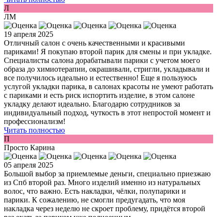
Л
ЛМ
19 апреля 2025
Отличный салон с очень качественными и красивыми
париками! Я покупаю второй парик для смены и при укладке.
Специалисты салона дорабатывали парики с учетом моего
образа до химиотерапии, окрашивали, стригли, укладывали и
все получилось идеально и естественно! Еще я пользуюсь
услугой укладки парика, в салонах красоты не умеют работать
с париками и есть риск испортить изделие, в этом салоне
укладку делают идеально. Благодарю сотрудников за
индивидуальный подход, чуткость в этот непростой момент и
профессионализм!
Читать полностью
П
Просто Карина
05 апреля 2025
Большой выбор за приемлемые деньги, специально приезжаю
из Спб второй раз. Много изделий именно из натуральных
волос, что важно. Есть накладки, чёлки, полупарики и
парики. К сожалению, не смогли предугадать, что моя
накладка через неделю не скроет проблему, придётся второй