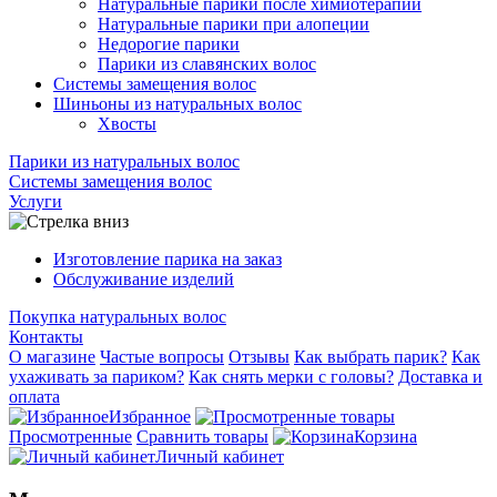
Натуральные парики после химиотерапии
Натуральные парики при алопеции
Недорогие парики
Парики из славянских волос
Системы замещения волос
Шиньоны из натуральных волос
Хвосты
Парики из натуральных волос
Системы замещения волос
Услуги
Изготовление парика на заказ
Обслуживание изделий
Покупка натуральных волос
Контакты
О магазине
Частые вопросы
Отзывы
Как выбрать парик?
Как
ухаживать за париком?
Как снять мерки с головы?
Доставка и
оплата
Избранное
Просмотренные
Сравнить товары
Корзина
Личный кабинет