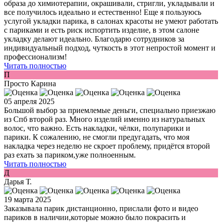
образа до химиотерапии, окрашивали, стригли, укладывали и
все получилось идеально и естественно! Еще я пользуюсь
услугой укладки парика, в салонах красоты не умеют работать
с париками и есть риск испортить изделие, в этом салоне
укладку делают идеально. Благодарю сотрудников за
индивидуальный подход, чуткость в этот непростой момент и
профессионализм!
Читать полностью
П
Просто Карина
05 апреля 2025
Большой выбор за приемлемые деньги, специально приезжаю
из Спб второй раз. Много изделий именно из натуральных
волос, что важно. Есть накладки, чёлки, полупарики и
парики. К сожалению, не смогли предугадать, что моя
накладка через неделю не скроет проблему, придётся второй
раз ехать за париком,уже полноенным.
Читать полностью
Д
Дарья Т.
19 марта 2025
Заказывала парик дистанционно, прислали фото и видео
париков в наличии,которые можно было покрасить и