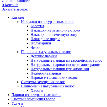
Личный кабинет
0
Корзина
Заказать звонок
Каталог
Накладки из натуральных волос
Бабетты
Накладки на затылочную зону
Накладки на теменную зону
Накладные пряди
Полупарики
Челки
Парики из натуральных волос
Детские парики
Натуральные парики из европейских волос
Натуральные парики после химиотерапии
Натуральные парики при алопеции
Недорогие парики
Парики из славянских волос
Системы замещения волос
Шиньоны из натуральных волос
Хвосты
Парики из натуральных волос
Системы замещения волос
Услуги