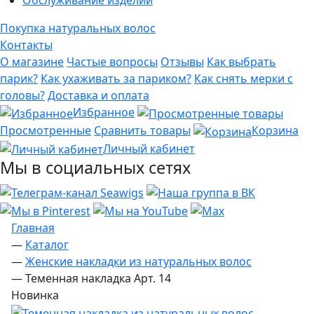
Обслуживание изделий
Покупка натуральных волос
Контакты
О магазине
Частые вопросы
Отзывы
Как выбрать
парик?
Как ухаживать за париком?
Как снять мерки с
головы?
Доставка и оплата
Избранное
Просмотренные
Сравнить товары
Корзина
Личный кабинет
Мы в социальных сетях
Главная
—
Каталог
—
Женские накладки из натуральных волос
—
Теменная накладка Арт. 14
Новинка