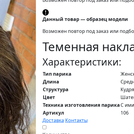
Данный товар — образец модели
Возможен повтор под заказ или подбо
Теменная накла
Характеристики:
Тип парика
Женс
Длина
Средн
Структура
Кудр
Цвет
Шате
Техника изготовления парика
С ими
Артикул
106
Доставка
Контакты