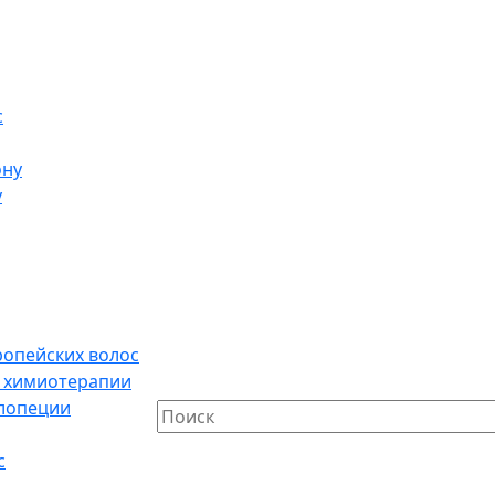
с
ону
у
ропейских волос
е химиотерапии
алопеции
с