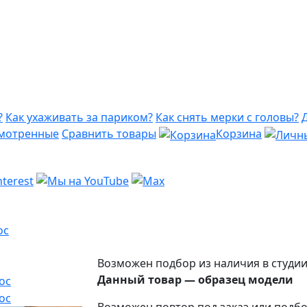
?
Как ухаживать за париком?
Как снять мерки с головы?
мотренные
Сравнить товары
Корзина
ос
Возможен подбор из наличия в студи
Данный товар — образец модели
Возможен повтор под заказ или подбо