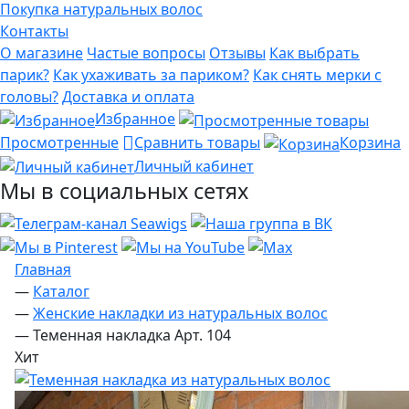
Покупка натуральных волос
Контакты
О магазине
Частые вопросы
Отзывы
Как выбрать
парик?
Как ухаживать за париком?
Как снять мерки с
головы?
Доставка и оплата
Избранное
Просмотренные
Сравнить товары
Корзина
Личный кабинет
Мы в социальных сетях
Главная
—
Каталог
—
Женские накладки из натуральных волос
—
Теменная накладка Арт. 104
Хит