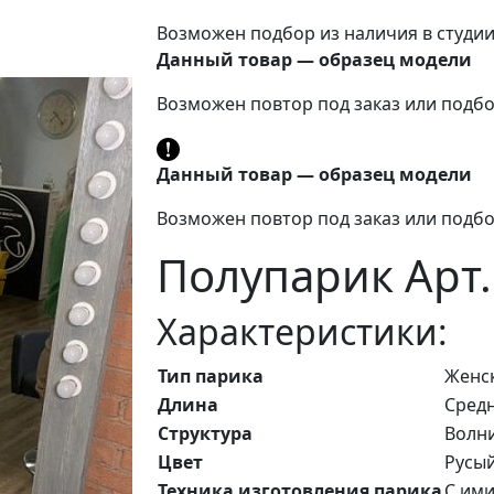
Возможен подбор из наличия в студи
Данный товар — образец модели
Возможен повтор под заказ или подбо
Данный товар — образец модели
Возможен повтор под заказ или подбо
Полупарик Арт.
Характеристики:
Тип парика
Женс
Длина
Средн
Структура
Волн
Цвет
Русы
Техника изготовления парика
С ими