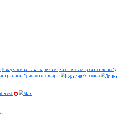
?
Как ухаживать за париком?
Как снять мерки с головы?
мотренные
Сравнить товары
Корзина
ос