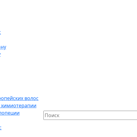
с
ону
у
ропейских волос
е химиотерапии
алопеции
с