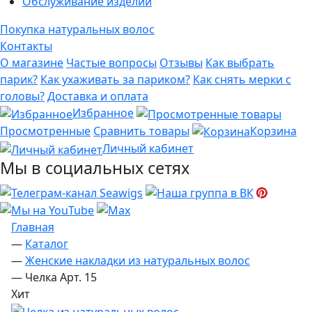
Обслуживание изделий
Покупка натуральных волос
Контакты
О магазине
Частые вопросы
Отзывы
Как выбрать
парик?
Как ухаживать за париком?
Как снять мерки с
головы?
Доставка и оплата
Избранное
Просмотренные
Сравнить товары
Корзина
Личный кабинет
Мы в социальных сетях
Главная
—
Каталог
—
Женские накладки из натуральных волос
—
Челка Арт. 15
Хит