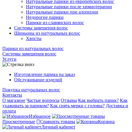
Натуральные парики из европейских волос
Натуральные парики после химиотерапии
Натуральные парики при алопеции
Недорогие парики
Парики из славянских волос
Системы замещения волос
Шиньоны из натуральных волос
Хвосты
Парики из натуральных волос
Системы замещения волос
Услуги
Изготовление парика на заказ
Обслуживание изделий
Покупка натуральных волос
Контакты
О магазине
Частые вопросы
Отзывы
Как выбрать парик?
Как
ухаживать за париком?
Как снять мерки с головы?
Доставка и
оплата
Избранное
Просмотренные
Сравнить товары
Корзина
Личный кабинет