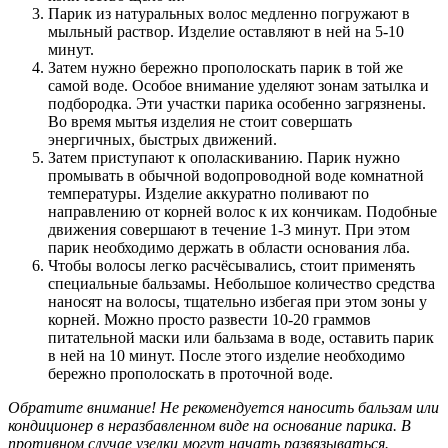
Парик из натуральных волос медленно погружают в
мыльный раствор. Изделие оставляют в ней на 5-10
минут.
Затем нужно бережно прополоскать парик в той же
самой воде. Особое внимание уделяют зонам затылка и
подбородка. Эти участки парика особенно загрязнены.
Во время мытья изделия не стоит совершать
энергичных, быстрых движений.
Затем приступают к ополаскиванию. Парик нужно
промывать в обычной водопроводной воде комнатной
температуры. Изделие аккуратно поливают по
направлению от корней волос к их кончикам. Подобные
движения совершают в течение 1-3 минут. При этом
парик необходимо держать в области основания лба.
Чтобы волосы легко расчёсывались, стоит применять
специальные бальзамы. Небольшое количество средства
наносят на волосы, тщательно избегая при этом зоны у
корней. Можно просто развести 10-20 граммов
питательной маски или бальзама в воде, оставить парик
в ней на 10 минут. После этого изделие необходимо
бережно прополоскать в проточной воде.
Обратите внимание! Не рекомендуется наносить бальзам или
кондиционер в неразбавленном виде на основание парика. В
противном случае узелки могут начать развязываться.